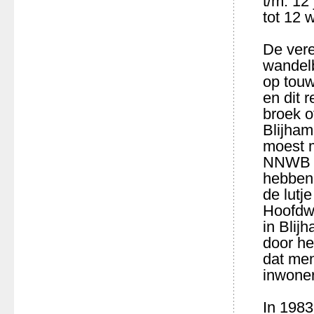
t/m. 12
tot 12 
De vere
wandelb
op touw
en dit 
broek o
Blijham
moest m
NNWB a
hebben 
de lutj
Hoofdw
in Blij
door he
dat men
inwoner
In 1983