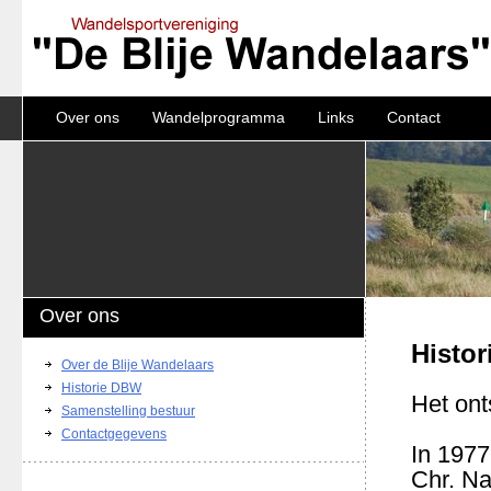
Over ons
Wandelprogramma
Links
Contact
Over ons
Histo
Over de Blije Wandelaars
Historie DBW
Het on
Samenstelling bestuur
Contactgegevens
In 1977
Chr. Na