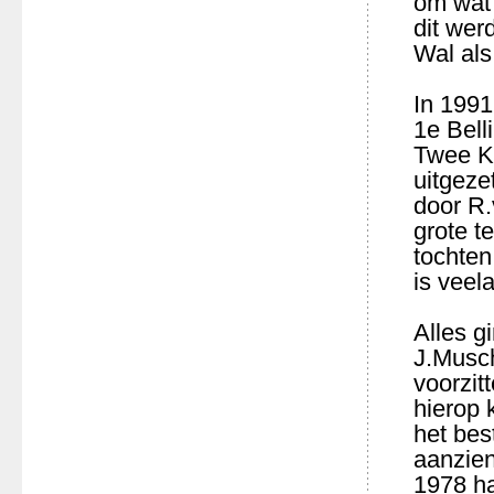
om wat 
dit wer
Wal als
In 199
1e Bell
Twee Ka
uitgeze
door R.
grote t
tochten
is veela
Alles g
J.Musch
voorzi
hierop 
het bes
aanzien
1978 h