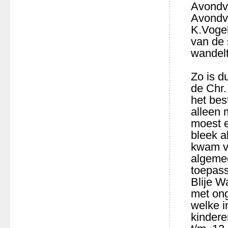
Avondv
Avondv
K.Vogel
van de 
wandelt
Zo is d
de Chr.
het bes
alleen 
moest 
bleek a
kwam vo
algemee
toepass
Blije W
met ong
welke i
kindere