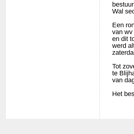
bestuur
Wal sec
Een ro
van wv
en dit 
werd al
zaterda
Tot zov
te Blij
van dag
Het bes