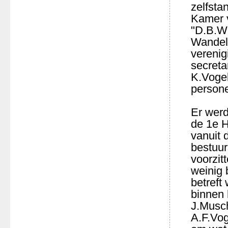
zelfsta
Kamer 
"D.B.W.
Wandela
verenig
secreta
K.Vogel
person
Er werd
de 1e H
vanuit
bestuur
voorzit
weinig 
betreft
binnen 
J.Musch
A.F.Vog